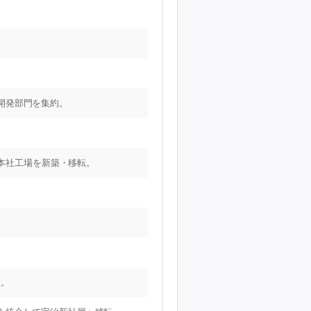
開発部門を集約。
 本社工場を新築・移転。
設。