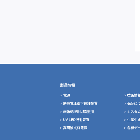
製品情報
電源
技術情
瞬時電圧低下保護装置
保証に
画像処理用LED照明
カスタ
UV-LED照射装置
生産中
高周波点灯電源
各種デ