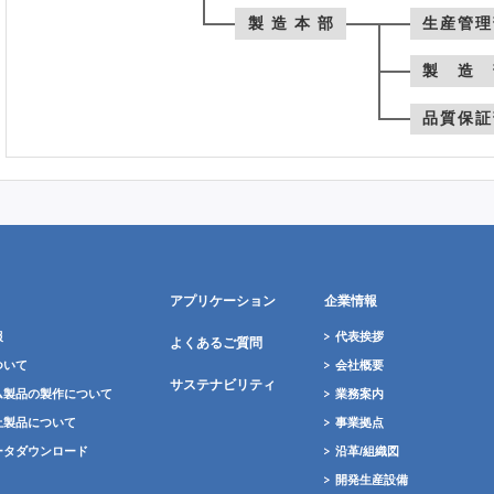
製造本部
生産管理
製造
品質保証
アプリケーション
企業情報
報
代表挨拶
よくあるご質問
ついて
会社概要
サステナビリティ
ム製品の製作について
業務案内
止製品について
事業拠点
ータダウンロード
沿革/組織図
開発生産設備