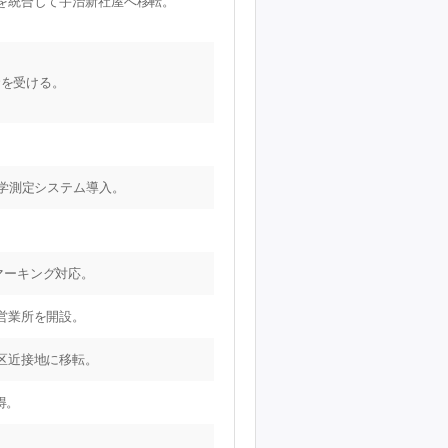
を統合して宇治新社屋へ移転。
資を受ける。
学測定システム導入。
Eマーキング対応。
営業所を開設。
区近接地に移転。
得。