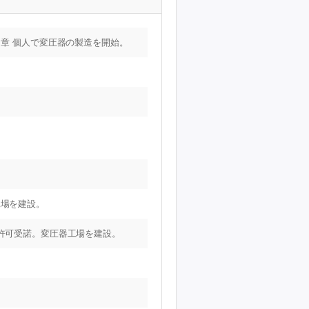
 章 個人で変圧器の製造を開始。
工場を建設。
造許可受諾。変圧器工場を建設。