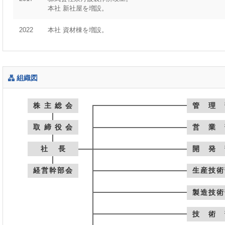
本社 新社屋を増設。
2022
本社 資材棟を増設。
組織図
株主総会
管理
取締役会
営業
社長
開発
経営幹部会
生産技術
製造技術
技術